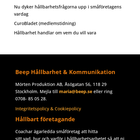
Nu dyker hållbarhetsfrågorna upp i småföretagens
vardag
CuroBladet (medlemstidning)
Hållbarhet handlar om vem du vill vara
Beep Hållbarhet & Kommunikation
Mörten Produktion AB, Åsögatan 56, 118 29
Stockholm. Mejla till
maria@beep.se
eller ring
0708- 85 05 28.
Integritetspolicy & Cookiepolicy
Hållbart företagande
Coachar ägarledda småföretag att hitta
sitt vad, hur och varför i hållbarhetsarbetet så att ni