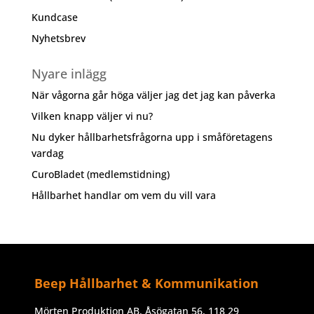
Kundcase
Nyhetsbrev
Nyare inlägg
När vågorna går höga väljer jag det jag kan påverka
Vilken knapp väljer vi nu?
Nu dyker hållbarhetsfrågorna upp i småföretagens
vardag
CuroBladet (medlemstidning)
Hållbarhet handlar om vem du vill vara
Beep Hållbarhet & Kommunikation
Mörten Produktion AB, Åsögatan 56, 118 29