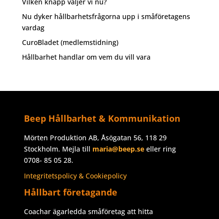
Vilken knapp väljer vi nu?
Nu dyker hållbarhetsfrågorna upp i småföretagens
vardag
CuroBladet (medlemstidning)
Hållbarhet handlar om vem du vill vara
Beep Hållbarhet & Kommunikation
Mörten Produktion AB, Åsögatan 56, 118 29
Stockholm. Mejla till
maria@beep.se
eller ring
0708- 85 05 28.
Integritetspolicy & Cookiepolicy
Hållbart företagande
Coachar ägarledda småföretag att hitta