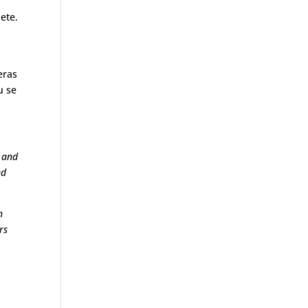
ete.
eras
u se
e and
nd
h
rs