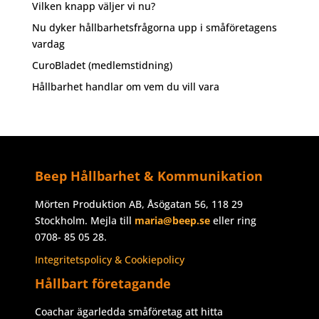
Vilken knapp väljer vi nu?
Nu dyker hållbarhetsfrågorna upp i småföretagens
vardag
CuroBladet (medlemstidning)
Hållbarhet handlar om vem du vill vara
Beep Hållbarhet & Kommunikation
Mörten Produktion AB, Åsögatan 56, 118 29
Stockholm. Mejla till
maria@beep.se
eller ring
0708- 85 05 28.
Integritetspolicy & Cookiepolicy
Hållbart företagande
Coachar ägarledda småföretag att hitta