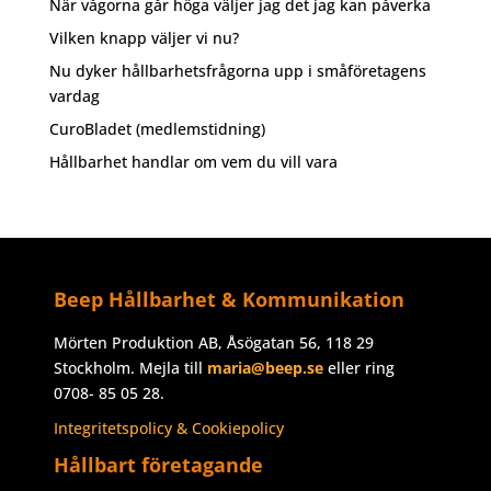
När vågorna går höga väljer jag det jag kan påverka
Vilken knapp väljer vi nu?
Nu dyker hållbarhetsfrågorna upp i småföretagens
vardag
CuroBladet (medlemstidning)
Hållbarhet handlar om vem du vill vara
Beep Hållbarhet & Kommunikation
Mörten Produktion AB, Åsögatan 56, 118 29
Stockholm. Mejla till
maria@beep.se
eller ring
0708- 85 05 28.
Integritetspolicy & Cookiepolicy
Hållbart företagande