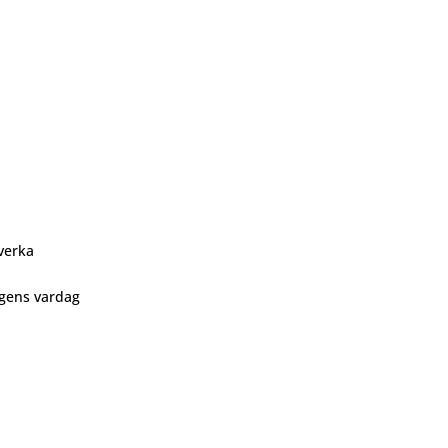
åverka
agens vardag