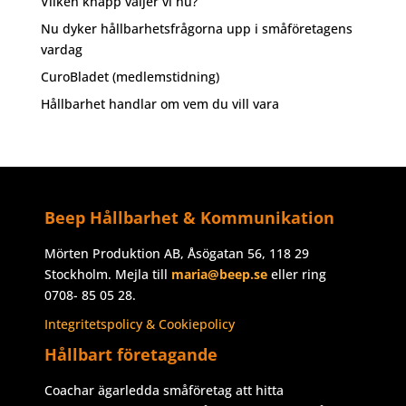
Vilken knapp väljer vi nu?
Nu dyker hållbarhetsfrågorna upp i småföretagens
vardag
CuroBladet (medlemstidning)
Hållbarhet handlar om vem du vill vara
Beep Hållbarhet & Kommunikation
Mörten Produktion AB, Åsögatan 56, 118 29
Stockholm. Mejla till
maria@beep.se
eller ring
0708- 85 05 28.
Integritetspolicy & Cookiepolicy
Hållbart företagande
Coachar ägarledda småföretag att hitta