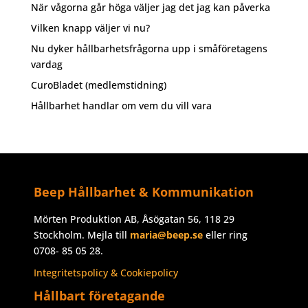
När vågorna går höga väljer jag det jag kan påverka
Vilken knapp väljer vi nu?
Nu dyker hållbarhetsfrågorna upp i småföretagens
vardag
CuroBladet (medlemstidning)
Hållbarhet handlar om vem du vill vara
Beep Hållbarhet & Kommunikation
Mörten Produktion AB, Åsögatan 56, 118 29
Stockholm. Mejla till
maria@beep.se
eller ring
0708- 85 05 28.
Integritetspolicy & Cookiepolicy
Hållbart företagande