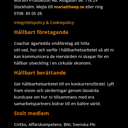
Mörten Produktion AB, Åsögatan 56, 118 29
Stockholm. Mejla till
maria@beep.se
eller ring
0708- 85 05 28.
Integritetspolicy & Cookiepolicy
Hållbart företagande
Coachar ägarledda småföretag att hitta
sitt vad, hur och varför i hållbarhetsarbetet så att ni
kan kommunicera de mervärden ni skapar för en
hållbar utveckling i en cirkulär ekonomi.
Hållbart berättande
Gör hållbarhetsarbetet till en konkurrensfördel. Lyft
fram vision och värderingar genom läsvärda
kundcase om hur ni tillsammans med era
samarbetspartners bidrar till en bättre värld.
Stolt medlem
CirEko, Affärskompetens, BNI, Svenska FN-