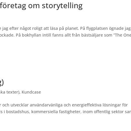
företag om storytelling
jag efter något roligt att läsa på planet. På flygplatsen ögnade jag
ockade. På bokhyllan intill fanns allt från bästsäljare som ”The On
g)
ka texter)
,
Kundcase
tar och utvecklar användarvänliga och energieffektiva lösningar för
 i bostadshus, kommersiella fastigheter, inom offentlig sektor sam