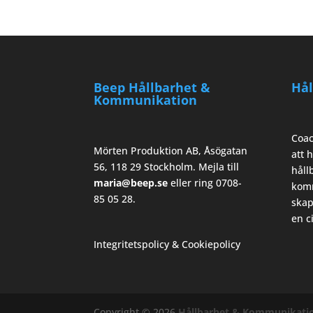
Beep Hållbarhet &
Hål
Kommunikation
Coac
Mörten Produktion AB, Åsögatan
att h
56, 118 29 Stockholm. Mejla till
håll
maria@beep.se
eller ring 0708-
komm
85 05 28.
skap
en c
Integritetspolicy & Cookiepolicy
Copyright © 2026
Hållbarhet & Kommunikati