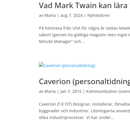
Vad Mark Twain kan lära 
av
Maria
|
aug 7, 2024
|
Nyhetsbrev
På hemresa från USA för några år sedan letade 
säkert igenom tio glättiga magasin men inget l
Minute Manager” och...
Caverion (personaltidnin
av
Maria
|
jan 7, 2015
|
Kommunikation (svens
Caverion (f d YIT) designar, installerar, förval
byggnader och industrier. Lösningarna används
olika industriprocesser. Vi har under...