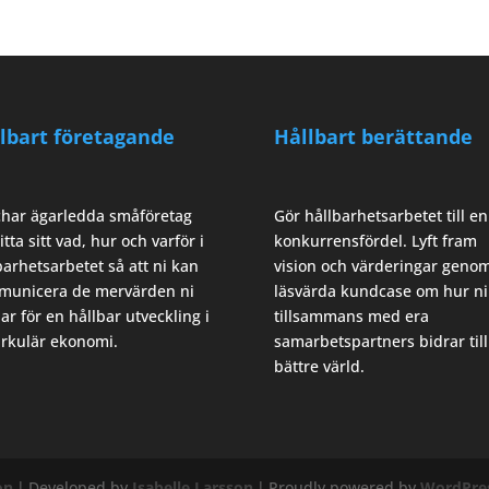
lbart företagande
Hållbart berättande
har ägarledda småföretag
Gör hållbarhetsarbetet till en
itta sitt vad, hur och varför i
konkurrensfördel. Lyft fram
barhetsarbetet så att ni kan
vision och värderingar geno
unicera de mervärden ni
läsvärda kundcase om hur ni
ar för en hållbar utveckling i
tillsammans med era
irkulär ekonomi.
samarbetspartners bidrar till
bättre värld.
on
|
Developed by
Isabelle Larsson
|
Proudly powered by
WordPre