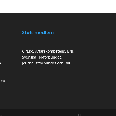
Stolt medlem
CirEko, Affärskompetens, BNI,
Svenska FN-förbundet,
m
Journalistförbundet och DIK.
 en
ss