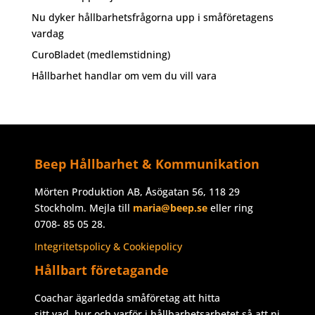
Nu dyker hållbarhetsfrågorna upp i småföretagens
vardag
CuroBladet (medlemstidning)
Hållbarhet handlar om vem du vill vara
Beep Hållbarhet & Kommunikation
Mörten Produktion AB, Åsögatan 56, 118 29
Stockholm. Mejla till
maria@beep.se
eller ring
0708- 85 05 28.
Integritetspolicy & Cookiepolicy
Hållbart företagande
Coachar ägarledda småföretag att hitta
sitt vad, hur och varför i hållbarhetsarbetet så att ni