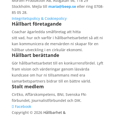
Mörten Produktion AB, Åsögatan 56, 118 29
Stockholm. Mejla till
maria@beep.se
eller ring 0708-
85 05 28.
Integritetspolicy & Cookiepolicy
Hållbart företagande
Coachar ägarledda småföretag att hitta
sitt vad, hur och varför i hållbarhetsarbetet så att ni
kan kommunicera de mervärden ni skapar för en
hållbar utveckling i en cirkulär ekonomi.
Hållbart berättande
Gör hållbarhetsarbetet till en konkurrensfördel. Lyft
fram vision och värderingar genom läsvärda
kundcase om hur ni tillsammans med era
samarbetspartners bidrar till en bättre värld.
Stolt medlem
CirEko, Affärskompetens, BNI, Svenska FN-
förbundet, Journalistförbundet och DIK.
Facebook
Copyright © 2026
Hållbarhet &